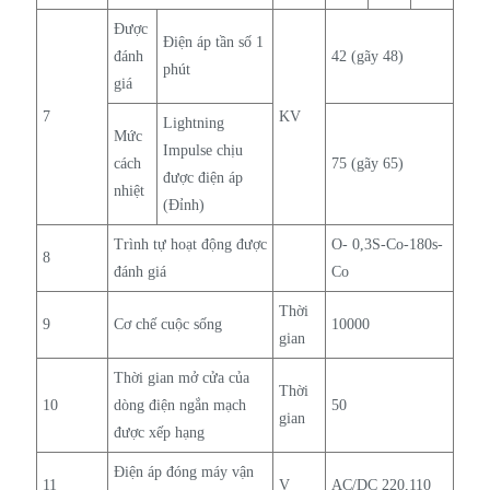
Được
Điện áp tần số 1
đánh
42 (gãy 48)
phút
giá
7
KV
Lightning
Mức
Impulse chịu
cách
75 (gãy 65)
được điện áp
nhiệt
(Đỉnh)
Trình tự hoạt động được
O- 0,3S-Co-180s-
8
đánh giá
Co
Thời
9
Cơ chế cuộc sống
10000
gian
Thời gian mở cửa của
Thời
10
dòng điện ngắn mạch
50
gian
được xếp hạng
Điện áp đóng máy vận
11
V
AC/DC 220,110