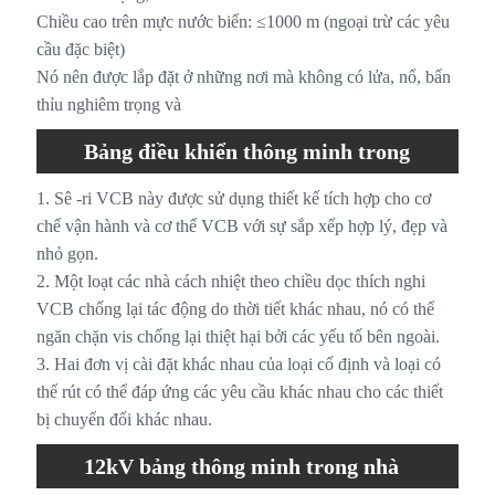
Chiều cao trên mực nước biển: ≤1000 m (ngoại trừ các yêu
cầu đặc biệt)
Nó nên được lắp đặt ở những nơi mà không có lửa, nổ, bẩn
thỉu nghiêm trọng và
Bảng điều khiển thông minh trong
nhà 12kV Đặc điểm mạch chân không
1. Sê -ri VCB này được sử dụng thiết kế tích hợp cho cơ
chế vận hành và cơ thể VCB với sự sắp xếp hợp lý, đẹp và
nhỏ gọn.
2. Một loạt các nhà cách nhiệt theo chiều dọc thích nghi
VCB chống lại tác động do thời tiết khác nhau, nó có thể
ngăn chặn vis chống lại thiệt hại bởi các yếu tố bên ngoài.
3. Hai đơn vị cài đặt khác nhau của loại cố định và loại có
thể rút có thể đáp ứng các yêu cầu khác nhau cho các thiết
bị chuyển đổi khác nhau.
12kV bảng thông minh trong nhà