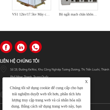
VS1 12kv/17.5kv Máy cắt chân không loại xe đẩy tay 3 cực VS1 12kv/17.5kv
Bộ ngắt mạch chân không thông minh gắn bên 12KV 24KV 36KV Hv và Mv cho thiết bị đóng cắt
LIÊN HỆ CHÚNG TÔI
Số 19, Đường Ke'Aisi, Khu Công Nghiệp Tương Dương, Thị Trấn Liushi, Thành
Phố Nhạc Thanh, Trung Quốc
X
+86-18057712366 +86-18606632017
Chúng tôi sử dụng cookie để cung cấp cho bạn
trải nghiệm duyệt web tốt hơn, phân tích lưu
Lugaoteam@lugaoelectric.com
lượng truy cập trang web và cá nhân hóa nội
dung. Bằng cách sử dụng trang web này, bạn