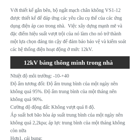
Với thiết kế gắn bên, bộ ngắt mạch chân không VS1-12
được thiết kế để đáp ứng các yêu cầu cụ thể của các ứng
dụng điện áp cao trong nhà. Việc xây dựng mạnh mẽ và
đặc điểm hiệu suất vượt trội của nó làm cho nó trở thành
một lựa chọn đáng tin cậy để đảm bảo bảo vệ và kiểm soát
các hệ thống điện hoạt động ở mức 12kV.
12kV bảng thông minh trong nhà
bảng điều khiển mạch chân không
Nhiệt độ môi trường: -10-+40
Độ ẩm tương đối: Độ ẩm trung bình của một ngày nên
không quá 95%. Độ ẩm trung bình của một tháng nên
không quá 90%.
Cường độ động đất: Không vượt quá 8 độ.
Áp suất hơi bão hòa áp suất trung bình của một ngày nên
không quá 2,2kpa; áp lực trung bình của một tháng không
còn nữa
Hơn1. cái bụng;