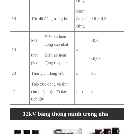
cứng
bệnh
18
Tốc độ đóng trung bình
đa xơ
0,6 ± 0,2
cứng
Điện áp hoạt
Mở
≤0,05
động cao nhất
19
s
thời
Điện áp hoạt
≤0,08
gian
động thấp nhất
20
Thời gian đóng cửa
s
0.1
Tiếp xúc động và tĩnh
21
cho phép mặc độ dày
mm
3
tích lũy
12kV bảng thông minh trong nhà