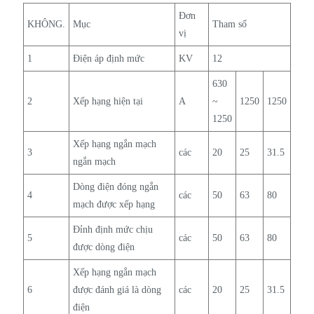
Đơn
KHÔNG.
Mục
Tham số
vị
1
Điện áp định mức
KV
12
630
2
Xếp hạng hiện tại
A
~
1250
1250
1250
Xếp hạng ngắn mạch
3
các
20
25
31.5
ngắn mạch
Dòng điện đóng ngắn
4
các
50
63
80
mạch được xếp hạng
Đỉnh định mức chịu
5
các
50
63
80
được dòng điện
Xếp hạng ngắn mạch
6
được đánh giá là dòng
các
20
25
31.5
điện