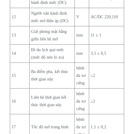
hành định mức (DC)
Người vận hành định
12
V
AC/DC 220,110
mức mở điện áp (DC)
Giải phóng mặt bằng
13
mm
11 ± 1
giữa liên hệ mở
Đi du lịch quá mức
14
mm
3,5 ± 0,5
(mức độ nén lò xo)
bệnh
Ba điểm pha, kết thúc
15
đa xơ
≤2
thời gian nảy
cứng
bệnh
Liên hệ thời gian kết
16
đa xơ
≤2
thúc thời gian nảy
cứng
bệnh
17
Tốc độ mở trung bình
đa xơ
1,1 ± 0,2