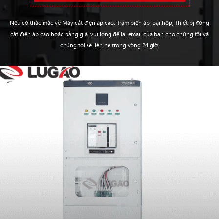
Nếu có thắc mắc về Máy cắt điện áp cao, Trạm biến áp loại hộp, Thiết bị đóng
cắt điện áp cao hoặc bảng giá, vui lòng để lại email của bạn cho chúng tôi và
chúng tôi sẽ liên hệ trong vòng 24 giờ.