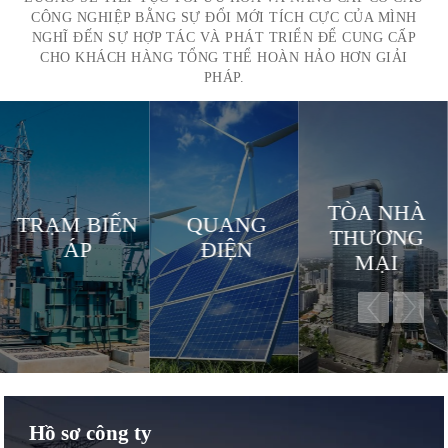
CÔNG NGHIỆP BẰNG SỰ ĐỔI MỚI TÍCH CỰC CỦA MÌNH
NGHĨ ĐẾN SỰ HỢP TÁC VÀ PHÁT TRIỂN ĐỂ CUNG CẤP
CHO KHÁCH HÀNG TỔNG THỂ HOÀN HẢO HƠN GIẢI
PHÁP.
TÒA NHÀ
QUANG
SỰ THI
THƯƠNG
ĐIỆN
CÔNG
MẠI
Hồ sơ công ty