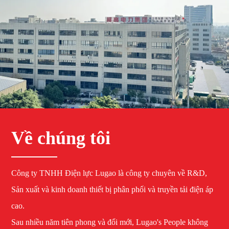
Về chúng tôi
Công ty TNHH Điện lực Lugao là công ty chuyên về R&D,
Sản xuất và kinh doanh thiết bị phân phối và truyền tải điện áp
cao.
Sau nhiều năm tiên phong và đổi mới, Lugao's People không