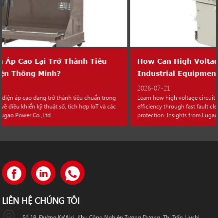
How Can High Voltage Circuit Breakers Improve
Industrial Equipment Efficiency?
2026-07-21
Learn how high voltage circuit breakers improve industrial equipment
efficiency through fast fault clearing, reduced downtime, and system
protection. Insights from Lugao Power Co.,Ltd.
LIÊN HỆ CHÚNG TÔI
Số 19, Đường Ke'Aisi, Khu Công Nghiệp Tương Dương, Thị Trấn Liushi,