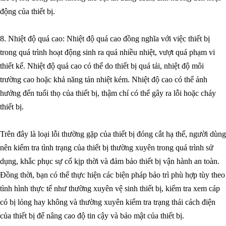
động của thiết bị.
8. Nhiệt độ quá cao: Nhiệt độ quá cao đồng nghĩa với việc thiết bị
trong quá trình hoạt động sinh ra quá nhiều nhiệt, vượt quá phạm vi
thiết kế. Nhiệt độ quá cao có thể do thiết bị quá tải, nhiệt độ môi
trường cao hoặc khả năng tản nhiệt kém. Nhiệt độ cao có thể ảnh
hưởng đến tuổi thọ của thiết bị, thậm chí có thể gây ra lỗi hoặc cháy
thiết bị.
Trên đây là loại lỗi thường gặp của thiết bị đóng cắt hạ thế, người dùng
nên kiểm tra tình trạng của thiết bị thường xuyên trong quá trình sử
dụng, khắc phục sự cố kịp thời và đảm bảo thiết bị vận hành an toàn.
Đồng thời, bạn có thể thực hiện các biện pháp bảo trì phù hợp tùy theo
tình hình thực tế như thường xuyên vệ sinh thiết bị, kiểm tra xem cáp
có bị lỏng hay không và thường xuyên kiểm tra trạng thái cách điện
của thiết bị để nâng cao độ tin cậy và bảo mật của thiết bị.